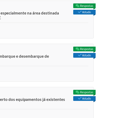
Respostas
Votado
, especialmente na área destinada
.
Respostas
Votado
e embarque e desembarque de
Respostas
Votado
serto dos equipamentos já existentes