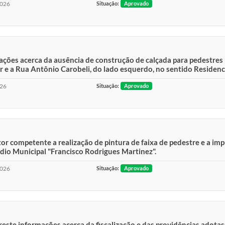
2026
Situação:
Aprovado
ções acerca da ausência de construção de calçada para pedestres 
e a Rua Antônio Carobeli, do lado esquerdo, no sentido Residenci
026
Situação:
Aprovado
r competente a realização de pintura de faixa de pedestre e a impl
io Municipal "Francisco Rodrigues Martinez".
2026
Situação:
Aprovado
reste informações acerca da fiscalização e das providências adot