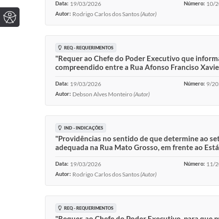
Data:
19/03/2026
Número:
10/
Autor:
Rodrigo Carlos dos Santos
(Autor)
REQ - REQUERIMENTOS
"Requer ao Chefe do Poder Executivo que informa
compreendido entre a Rua Afonso Franciso Xavier 
Data:
19/03/2026
Número:
9/2
Autor:
Debson Alves Monteiro
(Autor)
IND - INDICAÇÕES
"Providências no sentido de que determine ao seto
adequada na Rua Mato Grosso, em frente ao Estád
Data:
19/03/2026
Número:
11/
Autor:
Rodrigo Carlos dos Santos
(Autor)
REQ - REQUERIMENTOS
"Requer, ao Chefe do Poder Executivo, para que p