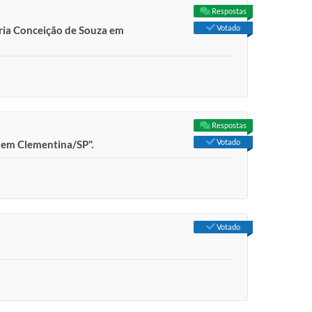
Respostas
Votado
aria Conceição de Souza em
Respostas
Votado
" em Clementina/SP".
Votado