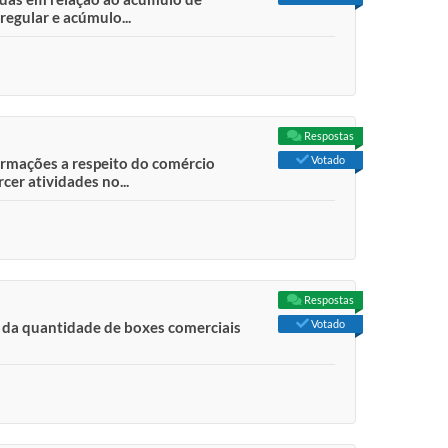
regular e acúmulo...
Respostas
Votado
formações a respeito do comércio
er atividades no...
Respostas
Votado
o da quantidade de boxes comerciais