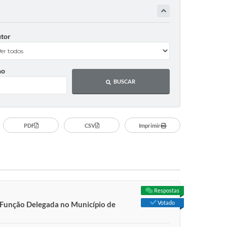
tor
no
BUSCAR
PDF
CSV
Imprimir
Respostas
Votado
a Função Delegada no Município de