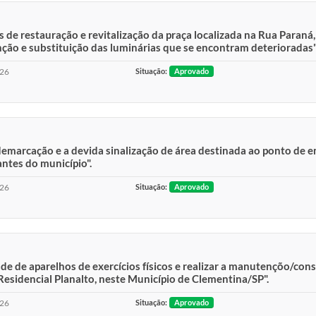
s de restauração e revitalização da praça localizada na Rua Paraná
ção e substituição das luminárias que se encontram deterioradas"
026
Situação:
Aprovado
a demarcação e a devida sinalização de área destinada ao ponto d
antes do município".
026
Situação:
Aprovado
e de aparelhos de exercícios físicos e realizar a manutençõo/con
Residencial Planalto, neste Município de Clementina/SP".
026
Situação:
Aprovado