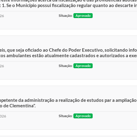
1. Se o Município possui fiscalização regular quanto ao descarte ir
026
Situação:
Aprovado
is, que seja oficiado ao Chefe do Poder Executivo, solicitando in
os ambulantes estão atualmente cadastrados e autorizados a exerc
026
Situação:
Aprovado
ompetente da administração a realização de estudos par a ampliaçã
o de Clementina".
2026
Situação:
Aprovado