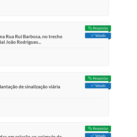
Respostas
Votado
na Rua Rui Barbosa, no trecho
al João Rodrigues...
Respostas
Votado
antação de sinalização viária
Respostas
Votado
asdas em relação ao acúmulo de